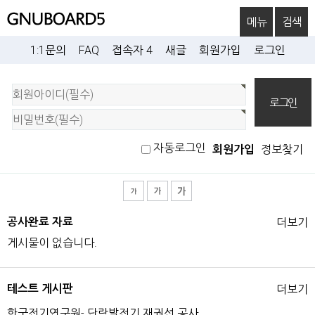
메뉴
검색
1:1문의
FAQ
접속자 4
새글
회원가입
로그인
회
원
로
그
인
자동로그인
회원가입
정보찾기
공사완료 자료
더보기
게시물이 없습니다.
테스트 게시판
더보기
한국전기연구원- 단락발전기 재권선 공사.